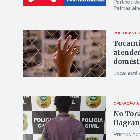
Partidos d
Palmas ain
POLÍTICAS P
Tocanti
atender
domést
Local está
OPERAÇÃO Á
No Toca
flagran
Prisões oc