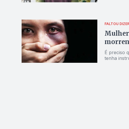
FALTOU DIZE
Mulher
morre
É preciso q
tenha inst