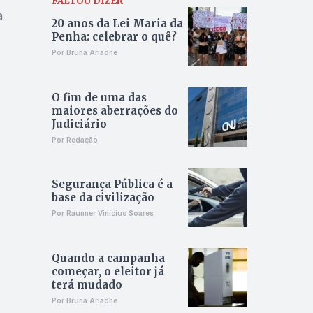
FALTOU DIZER
a
20 anos da Lei Maria da
Penha: celebrar o quê?
Por Bruna Ariadne
O fim de uma das
maiores aberrações do
Judiciário
Por Redação
Segurança Pública é a
base da civilização
Por Raunner Vinícius Soares
Quando a campanha
começar, o eleitor já
terá mudado
Por Bruna Ariadne