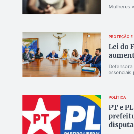
Mulheres v
PROTEÇÃO E
Lei do 
aumenta
Defensora r
essenciais
POLÍTICA
PT e P
prefeit
disputa