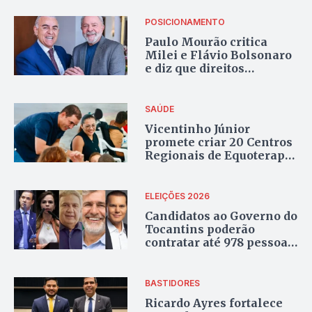
Hospital Dom Orione
POSICIONAMENTO
Paulo Mourão critica
Milei e Flávio Bolsonaro
e diz que direitos
trabalhistas não serão
retirados no governo Lula
SAÚDE
Vicentinho Júnior
promete criar 20 Centros
Regionais de Equoterapia
para atender famílias
atípicas no Tocantins
ELEIÇÕES 2026
Candidatos ao Governo do
Tocantins poderão
contratar até 978 pessoas
para campanha de rua
BASTIDORES
Ricardo Ayres fortalece