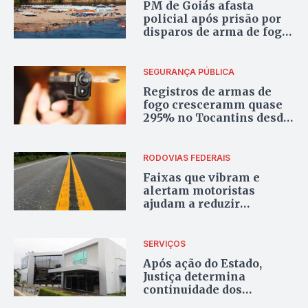
PM de Goiás afasta
policial após prisão por
disparos de arma de fogo
em praia de Peixe
SEGURANÇA PÚBLICA
Registros de armas de
fogo cresceramm quase
295% no Tocantins desde
2017; apreensões também
aumentaram
RODOVIAS FEDERAIS
Faixas que vibram e
alertam motoristas
ajudam a reduzir
acidentes nas BRs entre
Goiás e Tocantins
SERVIÇOS
Após ação do Estado,
Justiça determina
continuidade dos
atendimentos no