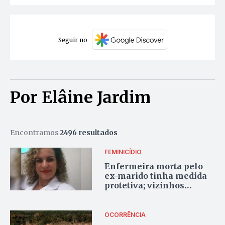
Seguir no
Por Elâine Jardim
Encontramos
2496 resultados
FEMINICÍDIO
Enfermeira morta pelo
ex-marido tinha medida
protetiva; vizinhos
tentaram salvá-la
durante ataque
OCORRÊNCIA