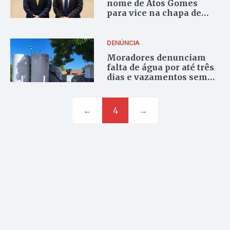
nome de Atos Gomes
para vice na chapa de
Dorinha
DENÚNCIA
Moradores denunciam
falta de água por até três
dias e vazamentos sem
reparo em Lajeado
←
4
→