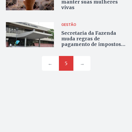
manter suas mulheres
vivas
GESTÃO
Secretaria da Fazenda
muda regras de
pagamento de impostos e
fixa valor mínimo de R$ 3
para guias
←
5
→