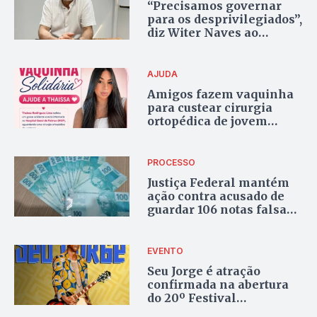
“Precisamos governar
para os desprivilegiados”,
diz Witer Naves ao
defender projeto para o
Tocantins
AJUDA
Amigos fazem vaquinha
para custear cirurgia
ortopédica de jovem
internada no HGP após
grave acidente em
Palmas
PROCESSO
Justiça Federal mantém
ação contra acusado de
guardar 106 notas falsas
de R$ 100 em veículo no
Tocantins
EVENTO
Seu Jorge é atração
confirmada na abertura
do 20º Festival
Gastronômico de