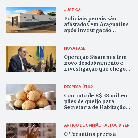
Taquaruçu
JUSTIÇA
Policiais penais são
afastados em Araguatins
após investigação
apontar movimentação
de R$ 2,6 milhões e
ligação com presos
NOVA FASE
Operação Sisamnes tem
novo desdobramento e
investigação que chegou
ao Tocantins alcança
ministro do STJ
DESPESA ÚTIL?
Contrato de R$ 38 mil em
pães de queijo para
Secretaria de Habitação
de Bernardo Sayão é
investigado
ARTIGO DE OPINIÃO
FALTOU DIZER
O Tocantins precisa