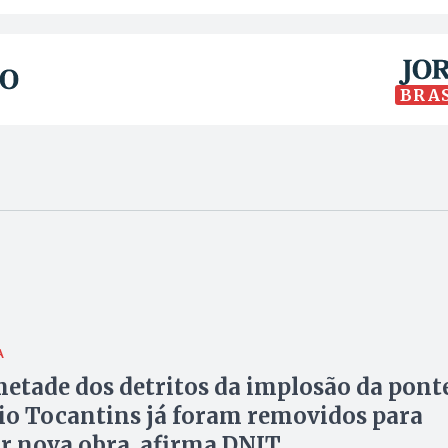
BRA
A
etade dos detritos da implosão da pont
io Tocantins já foram removidos para
 nova obra, afirma DNIT