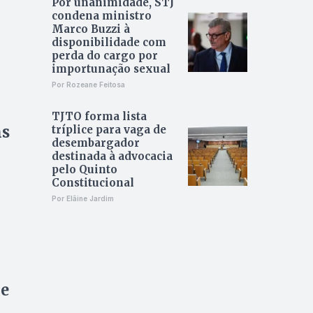
Por unanimidade, STJ
condena ministro
Marco Buzzi à
disponibilidade com
perda do cargo por
importunação sexual
Por Rozeane Feitosa
TJTO forma lista
ns
tríplice para vaga de
desembargador
destinada à advocacia
pelo Quinto
Constitucional
Por Elâine Jardim
de