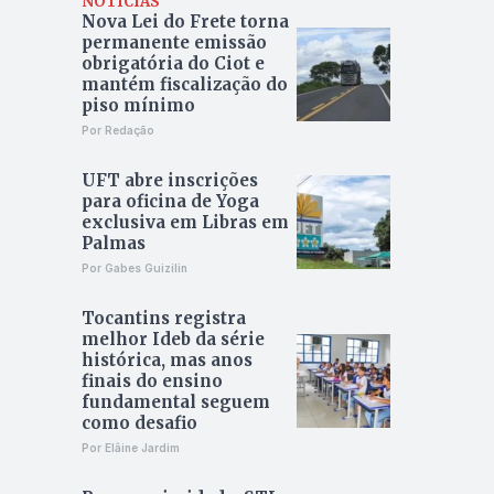
NOTÍCIAS
Nova Lei do Frete torna
permanente emissão
obrigatória do Ciot e
mantém fiscalização do
piso mínimo
Por Redação
UFT abre inscrições
para oficina de Yoga
exclusiva em Libras em
Palmas
Por Gabes Guizilin
Tocantins registra
melhor Ideb da série
histórica, mas anos
finais do ensino
fundamental seguem
como desafio
Por Elâine Jardim