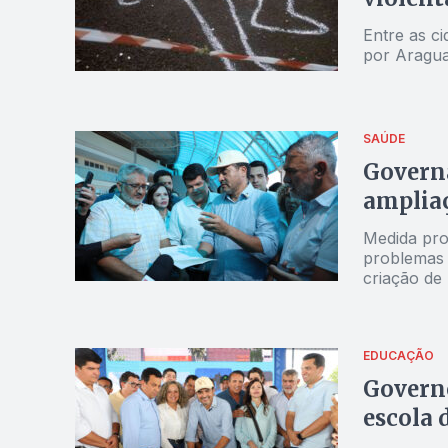
Entre as c
por Aragua
SAÚDE
Govern
ampliaç
Medida pro
problemas r
criação de
EDUCAÇÃO
Governo
escola 