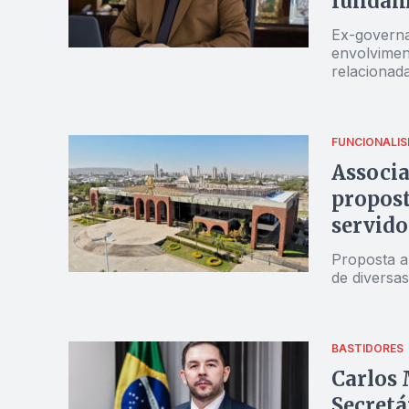
fundam
Ex-governa
envolvimen
relacionad
FUNCIONALIS
Associ
propost
servido
Proposta a
de diversas
BASTIDORES
Carlos 
Secretá