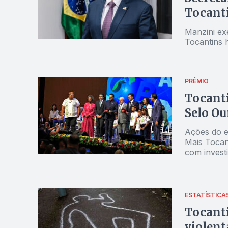
Tocanti
Manzini ex
Tocantins 
PRÊMIO
Tocant
Selo Ou
Ações do e
Mais Tocant
com invest
ESTATÍSTICA
Tocanti
violent