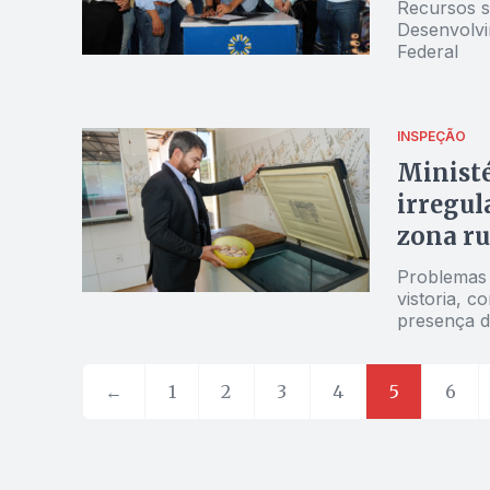
Recursos s
Desenvolvi
Federal
INSPEÇÃO
Ministé
irregul
zona ru
Problemas 
vistoria, 
presença d
←
1
2
3
4
5
6