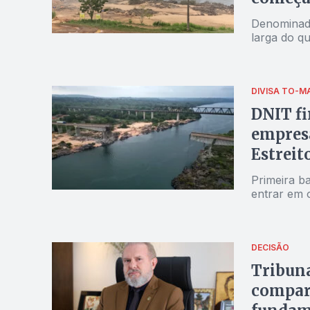
Denominada
larga do q
DIVISA TO-M
DNIT fi
empresa
Estreit
Primeira b
entrar em o
DECISÃO
Tribuna
compar