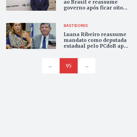
ao Brasil e reassume
governo após ficar oito
dias na Europa para
compromisso
institucional
BASTIDORES
Luana Ribeiro reassume
mandato como deputada
estadual pelo PCdoB após
saída de Ivory de Lira
←
95
→