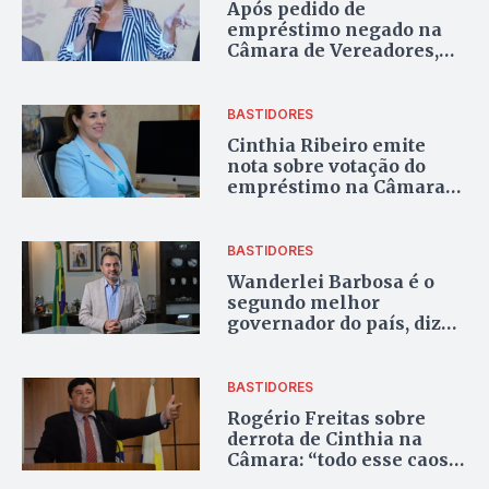
Após pedido de
empréstimo negado na
Câmara de Vereadores,
Cinthia Ribeiro exonera
mais de 200 servidores
municipais
BASTIDORES
Cinthia Ribeiro emite
nota sobre votação do
empréstimo na Câmara
de Palmas
BASTIDORES
Wanderlei Barbosa é o
segundo melhor
governador do país, diz
pesquisa
BASTIDORES
Rogério Freitas sobre
derrota de Cinthia na
Câmara: “todo esse caos
foi fabricado para ela