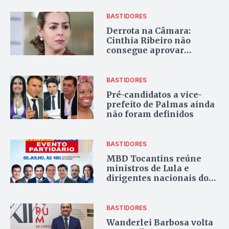
aparecer como salvadora
da pátria”
BASTIDORES
Derrota na Câmara:
Cinthia Ribeiro não
consegue aprovar
empréstimo de mais de
R$600 milhões no final
do mandato
BASTIDORES
Pré-candidatos a vice-
prefeito de Palmas ainda
não foram definidos
BASTIDORES
MBD Tocantins reúne
ministros de Lula e
dirigentes nacionais do
partido em Palmas
BASTIDORES
Wanderlei Barbosa volta