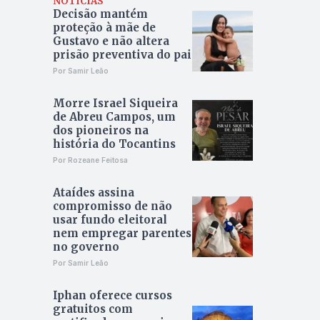
NOTÍCIAS
Decisão mantém
proteção à mãe de
Gustavo e não altera
prisão preventiva do pai
Por Samir Leão
Morre Israel Siqueira
de Abreu Campos, um
dos pioneiros na
história do Tocantins
Por Rozeane Feitosa
Ataídes assina
compromisso de não
usar fundo eleitoral
nem empregar parentes
no governo
Por Samir Leão
Iphan oferece cursos
gratuitos com