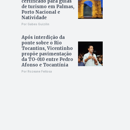
certificado para guias
de turismo em Palmas,
Porto Nacional e
Natividade
Por Gabes Guizilin
Após interdição da
ponte sobre o Rio
Tocantins, Vicentinho
propõe pavimentação
da TO-010 entre Pedro
Afonso e Tocantínia
Por Rozeane Feitosa