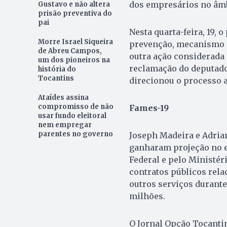
dos empresários no âmb
Gustavo e não altera
prisão preventiva do
pai
Nesta quarta-feira, 19, 
Morre Israel Siqueira
prevenção, mecanismo a
de Abreu Campos,
outra ação considerada 
um dos pioneiros na
reclamação do deputado 
história do
Tocantins
direcionou o processo a
Ataídes assina
compromisso de não
Fames-19
usar fundo eleitoral
nem empregar
parentes no governo
Joseph Madeira e Adria
ganharam projeção no e
Federal e pelo Ministér
contratos públicos rela
outros serviços durante
milhões.
O Jornal Opção Tocanti