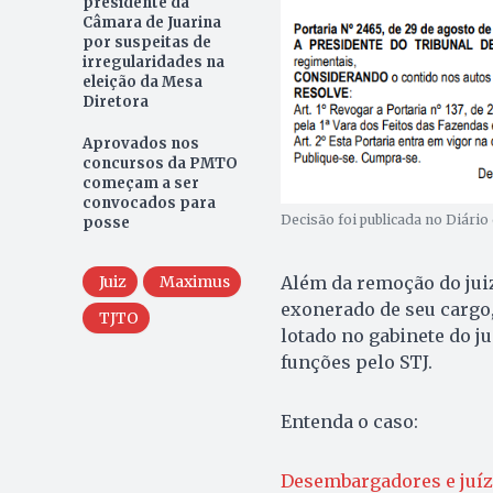
presidente da
Câmara de Juarina
por suspeitas de
irregularidades na
eleição da Mesa
Diretora
Aprovados nos
concursos da PMTO
começam a ser
convocados para
Decisão foi publicada no Diário 
posse
Além da remoção do juiz,
Juiz
Maximus
exonerado de seu cargo,
TJTO
lotado no gabinete do j
funções pelo STJ.
Entenda o caso:
Desembargadores e juíz