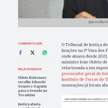
Juiz Océlio 
COMPARTILHAR
O Tribunal de Justiça d
funções na 1ª Vara dos 
onde atuava desde 2023
ministro João Otávio de 
relacionada a um supos
RELACIONADAS
procurador-geral do Es
Flávio Bolsonaro
I
nstituto de Terras do 
escolhe Eduardo
nomeações já foram afa
Gomes e Gaguim
para o Senado no
Tocantins
Justiça afasta