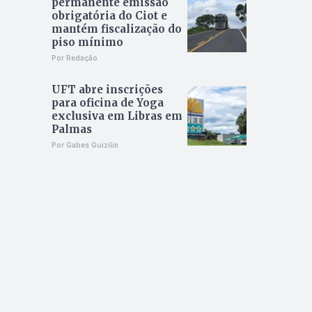
permanente emissão
obrigatória do Ciot e
mantém fiscalização do
piso mínimo
Por Redação
UFT abre inscrições
para oficina de Yoga
exclusiva em Libras em
Palmas
Por Gabes Guizilin