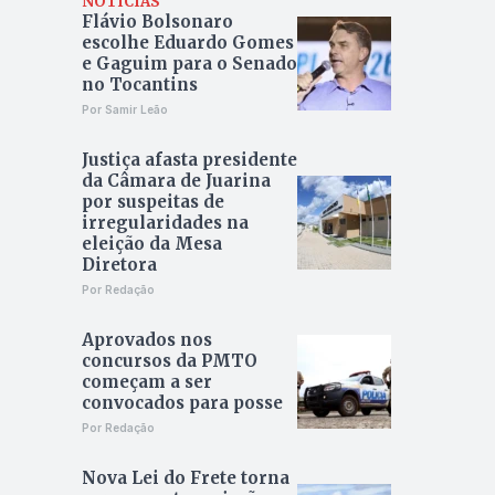
NOTÍCIAS
Flávio Bolsonaro
escolhe Eduardo Gomes
e Gaguim para o Senado
no Tocantins
Por Samir Leão
Justiça afasta presidente
da Câmara de Juarina
por suspeitas de
irregularidades na
eleição da Mesa
Diretora
Por Redação
Aprovados nos
concursos da PMTO
começam a ser
convocados para posse
Por Redação
Nova Lei do Frete torna