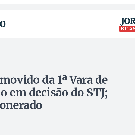
BRA
emovido da 1ª Vara de
do em decisão do STJ;
xonerado