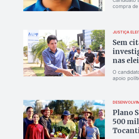
compra de
JUSTIÇA ELE
Sem cit
investi
nas ele
O candidat
apoio polít
DESENVOLVI
Plano S
500 mil
Tocant