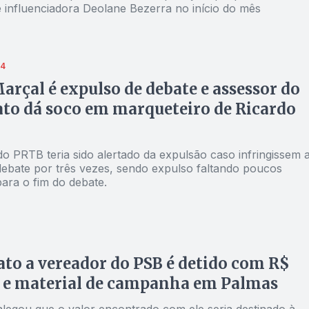
 influenciadora Deolane Bezerra no início do mês
24
arçal é expulso de debate e assessor do
to dá soco em marqueteiro de Ricardo
o PRTB teria sido alertado da expulsão caso infringissem 
debate por três vezes, sendo expulso faltando poucos
ara o fim do debate.
to a vereador do PSB é detido com R$
 e material de campanha em Palmas
alegou que o valor encontrado com ele seria destinado à