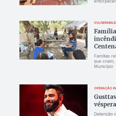
entorpecen
VULNERABILI
Família
incêndi
Centen
Famílias re
que criam,
Município
OPERAÇÃO I
Gusttav
véspera
Detenção d