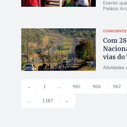
Evento que
Palácio Ar
CONSCIENTI
Com 28
Naciona
vias do
Atividades
←
1
…
965
966
967
…
1.187
→