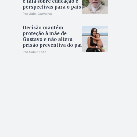
e fala sobre educação e
perspectivas para o país
Por Júlia Carvalho
Decisão mantém
proteção à mãe de
Gustavo e não altera
prisão preventiva do pai
Por Samir Leão