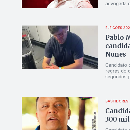
advogada e
ELEIÇÕES 20
Pablo M
candida
Nunes
Candidato d
regras do 
segundos p
BASTIDORES
Candida
300 mil
Candidato 