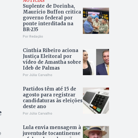
NOTÍCIAS
Suplente de Dorinha,
Maurício Buffon critica
governo federal por
ponte interditada na
BR-235
Por Redação
Cinthia Ribeiro aciona
Justiça Eleitoral por
vídeo de Amastha sobre
Ideb de Palmas
Por Júlia Carvalho
Partidos têm até 15 de
agosto para registrar
candidaturas às eleições
deste ano
e
Por Júlia Carvalho
Lula envia mensagem à
e
juventude tocantinense