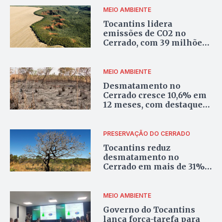
MEIO AMBIENTE
Tocantins lidera
emissões de CO2 no
Cerrado, com 39 milhões
de toneladas, diz Ipam
MEIO AMBIENTE
Desmatamento no
Cerrado cresce 10,6% em
12 meses, com destaque
negativo para o
Tocantins
PRESERVAÇÃO DO CERRADO
Tocantins reduz
desmatamento no
Cerrado em mais de 31% e
na Amazônia em mais de
7%
MEIO AMBIENTE
Governo do Tocantins
lança força-tarefa para