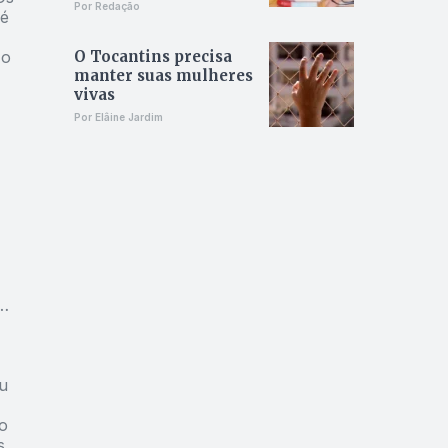
Por Redação
 é
O Tocantins precisa
 o
manter suas mulheres
vivas
Por Elâine Jardim
,
os
u
o
s
,