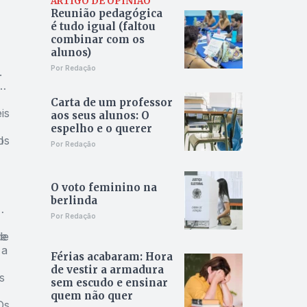
ARTIGO DE OPINIÃO
Reunião pedagógica
é tudo igual (faltou
combinar com os
alunos)
Por Redação
.
a
Carta de um professor
is
aos seus alunos: O
espelho e o querer
os
l
Por Redação
O voto feminino na
berlinda
de
Por Redação
de
de
 a
Férias acabaram: Hora
de vestir a armadura
s
sem escudo e ensinar
quem não quer
Os