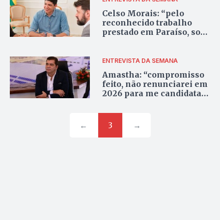
Celso Morais: “pelo
reconhecido trabalho
prestado em Paraíso, sou
candidato à reeleição”
ENTREVISTA DA SEMANA
Amastha: “compromisso
feito, não renunciarei em
2026 para me candidatar
ao governo”
←
3
→