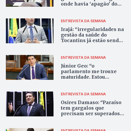
onde havia ‘apagão’ do
ensino superior”
ENTREVISTA DA SEMANA
Irajá: “irregularidades na
gestão da saúde do
Tocantins já estão sendo
investigadas pelo TCU”
ENTREVISTA DA SEMANA
Júnior Geo: “o
parlamento me trouxe
maturidade. Estou
preparado para governar
a capital
ENTREVISTA DA SEMANA
Osires Damaso: “Paraíso
tem gargalos que
precisam ser superados;
serei candidato a prefeito
ENTREVISTA DA SEMANA